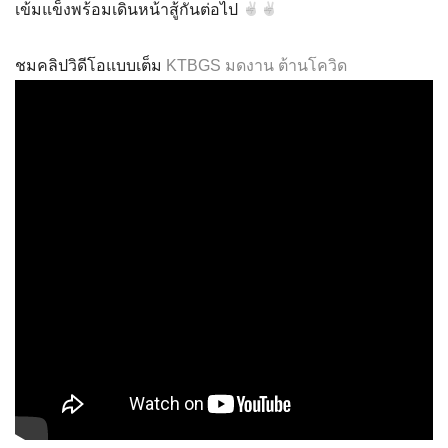
เข้มแข็งพร้อมเดินหน้าสู้กันต่อไป
ชมคลิปวิดีโอแบบเต็ม
KTBGS มดงาน ต้านโควิด