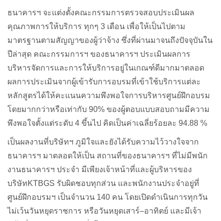
ธนาคารฯ
จะแต่งตั้งคณะกรรมการตรวจสอบประเมินผล
คุณภาพการให้บริการ
ทุกๆ
3
เดือน
เพื่อให้เป็นไปตาม
มาตรฐานตามสัญญาของผู้ว่าจ้าง
ซึ่งที่ผ่านมาจนถึงปัจจุบันใน
ปีล่าสุด
คณะกรรมการฯ
ของธนาคารฯ
ประเมินผลการ
บริหารจัดการและการให้บริการอยู่ในเกณฑ์ดีมากมาตลอด
ผลการประเมินจากผู้เข้ารับการอบรมที่เข้าใช้บริการแต่ละ
หลักสูตรได้ให้คะแนนความพึงพอใจการบริหารศูนย์ฝึกอบรม
โดยมากกว่าหรือเท่ากับ
90%
ของผู้ตอบแบบสอบถามมีความ
พึงพอใจตั้งแต่ระดับ
4
ขึ้นไป
คิดเป็นค่าเฉลี่ยร้อยละ
94.88 %
เป็นผลงานที่บริษัทฯ
ภูมิใจและยังได้รับความไว้วางใจจาก
ธนาคารฯ
มาตลอดให้เป็น
สถานที่ของธนาคารฯ
ที่ไม่มีพนัก
งานธนาคารฯ
ประจำ
มีเพียงเจ้าหน้าที่และผู้บริหารของ
บริษัท
KTBGS
รับผิดชอบทุกส่วน
และพนักงานประจำอยู่ที่
ศูนย์ฝึกอบรมฯ
เป็นจำนวน
140
คน
โดยเปิดดำเนินการทุกวัน
ไม่เว้นวันหยุดราชการ
หรือวันหยุดเสาร์
–
อาทิตย์
และมีเจ้า