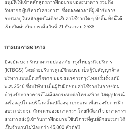
อนุมัติให้เข้าหลักสูตรการฝึกอบรมของธนาคาร
รวมถึง
วิทยากร
ผู้บริหารโครงการฯ
ซึ่งตลอดเวลาที่ผู้เข้ารับการ
อบรมอยู่ในหลักสูตรไม่ต้องเสียค่าใช้จ่ายใด
ๆ
ทั้งสิ้น
ทั้งนี้ได้
เริ่มเปิดดำเนินการเมื่อวันที่
21
ธันวาคม
2538
การบริหารอาคาร
ปัจจุบัน
บจก
.
รักษาความปลอดภัย
กรุงไทยธุรกิจบริการ
(KTBGS)
โดยฝ่ายบริหารศูนย์ฝึกอบรม
เป็นผู้รับสัญญาจ้าง
บริหารแบบเบ็ดเสร็จจาก
บมจ
.
ธนาคารกรุงไทย
เริ่มตั้งแต่ปี
พ
.
ศ
. 2546
ซึ่งบริษัทฯ
เป็นผู้รับผิดชอบค่าใช้จ่ายในการซ่อม
บำรุงรักษาอาคารที่ไม่มีผลกระทบต่อโครงสร้าง
วัสดุอุปกรณ์
เครื่องอุปโภคบริโภคสิ้นเปลืองทุกประเภท
เพื่อรองรับการฝึก
อบรม
ประชุม
สัมมนาของธนาคารฯ
โดยมีเงื่อนไข
ธนาคารฯ
สามารถส่งผู้เข้ารับการฝึกอบรมใช้บริการที่ศูนย์ฝึกอบรมฯ
ได้
เป็นจำนวนไม่น้อยกว่า
45,000
หัวต่อปี